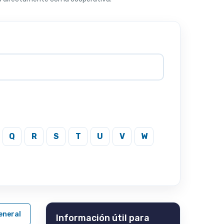
Q
R
S
T
U
V
W
eneral
Información útil para