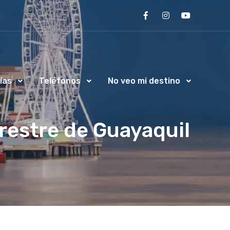
ías
Teléfonos
No veo mi destino
restre de Guayaquil