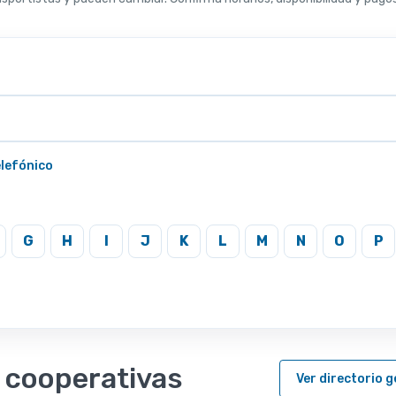
elefónico
G
H
I
J
K
L
M
N
O
P
e cooperativas
Ver directorio g