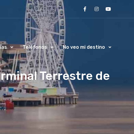
ías
Teléfonos
No veo mi destino
erminal Terrestre de