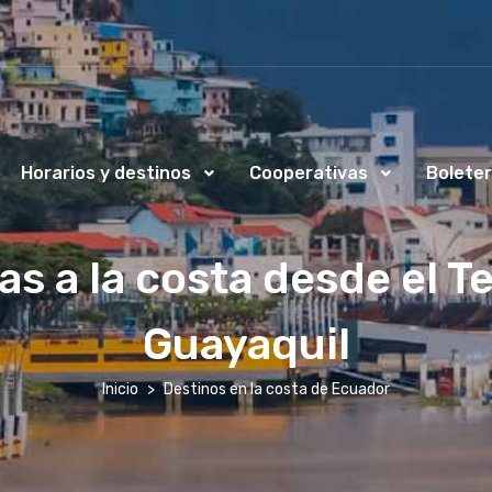
Horarios y destinos
Cooperativas
Boleter
s a la costa desde el T
Guayaquil
Inicio
Destinos en la costa de Ecuador