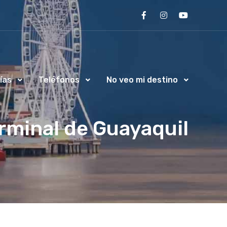
ías
Teléfonos
No veo mi destino
erminal de Guayaquil